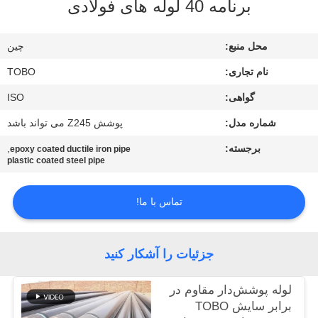
برنامه 40 لوله های فولادی
کنترل
کیفیت
محل منبع:
چين
نام تجاری:
TOBO
با
گواهی:
ISO
ما
شماره مدل:
پوشش Z245 می تواند باشد
تماس
بگیرید
برجسته:
,
epoxy coated ductile iron pipe
plastic coated steel pipe
اخبار
تماس با ما!
موارد
جزئیات را آشکار کنید
نقشه
لوله پوشش‌دار مقاوم در
برابر سایش TOBO
سایت