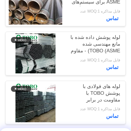
ASME برای سیستم‌های
خط لوله صنعتی سنگین
قابل مذاکره MOQ:1 عدد
PRIVACY
تماس
POLICY
لوله پوشش داده شده با
مانع مهندسی شده
TOBO (ASME) - مقاوم
در برابر سایش و عمر
قابل مذاکره MOQ:1 عدد
طولانی
تماس
لوله های فولادی با
پوشش TOBO با
مقاومت در برابر
خوردگی برتر (استاندارد
قابل مذاکره MOQ:1 عدد
ASME)
تماس