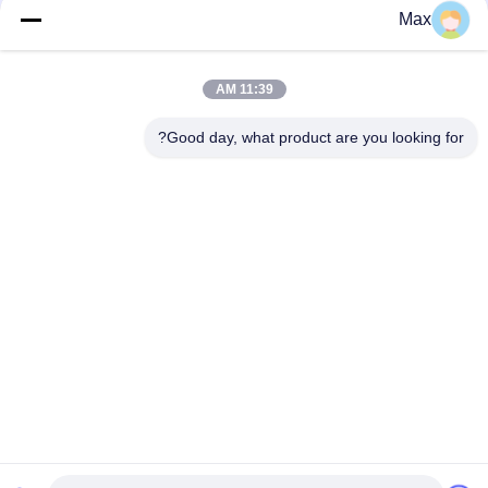
Max
دسته بندی های محبوب
همه
11:39 AM
سوپاپ دوتایی از لوله
لوله آلیاژ نیکل
های فولادی ضد زنگ
Good day, what product are you looking for?
لوله فولادی ضد زنگ
لوله های فولادی
آستنیتی
پوشش داده شده
لوله های فولادی درجه
لوله استیل بدون درز
حرارت پایین
تیتانیوم آلومینیوم لوله
لوله آلومینیوم آلیاژ
اشتراک