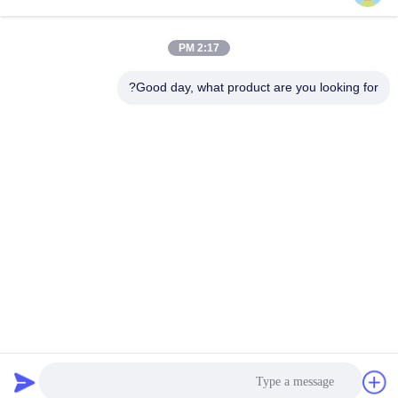
دسته بندی های محبوب
همه
2:17 PM
سوپاپ دوتایی از لوله
لوله آلیاژ نیکل
های فولادی ضد زنگ
Good day, what product are you looking for?
لوله فولادی ضد زنگ
لوله های فولادی
آستنیتی
پوشش داده شده
لوله های فولادی درجه
لوله استیل بدون درز
حرارت پایین
تیتانیوم آلومینیوم لوله
لوله آلومینیوم آلیاژ
اشتراک