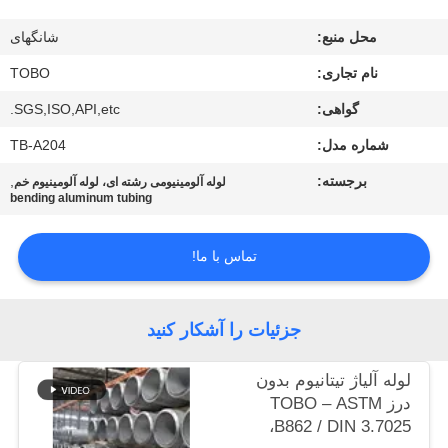
کنترل
محل منبع:
شانگهای
کیفیت
نام تجاری:
TOBO
با
گواهی:
SGS,ISO,API,etc.
ما
شماره مدل:
TB-A204
تماس
برجسته:
,
لوله آلومینیومی رشته ای، لوله آلومینیوم خم
bending aluminum tubing
بگیرید
تماس با ما!
اخبار
جزئیات را آشکار کنید
موارد
لوله آلیاژ تیتانیوم بدون
نقشه
درز TOBO – ASTM
B862 / DIN 3.7025،
سایت