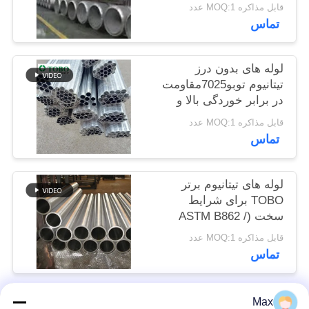
مقاومت بالا در برابر
قابل مذاکره MOQ:1 عدد
خوردگی
تماس
PRIVACY
POLICY
لوله های بدون درز
تیتانیوم توبو7025مقاومت
در برابر خوردگی بالا و
دوام
قابل مذاکره MOQ:1 عدد
تماس
لوله های تیتانیوم برتر
TOBO برای شرایط
سخت (ASTM B862 /
DIN 3.7025)
قابل مذاکره MOQ:1 عدد
تماس
Max