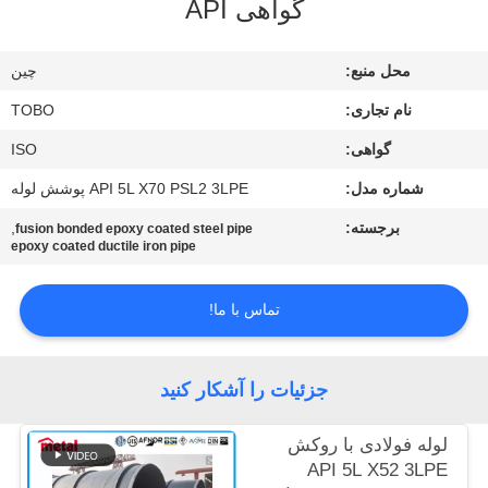
گواهی API
کنترل
کیفیت
محل منبع:
چين
نام تجاری:
TOBO
با
گواهی:
ISO
ما
شماره مدل:
API 5L X70 PSL2 3LPE پوشش لوله
تماس
بگیرید
برجسته:
,
fusion bonded epoxy coated steel pipe
epoxy coated ductile iron pipe
اخبار
تماس با ما!
موارد
جزئیات را آشکار کنید
نقشه
لوله فولادی با روکش
API 5L X52 3LPE
سایت