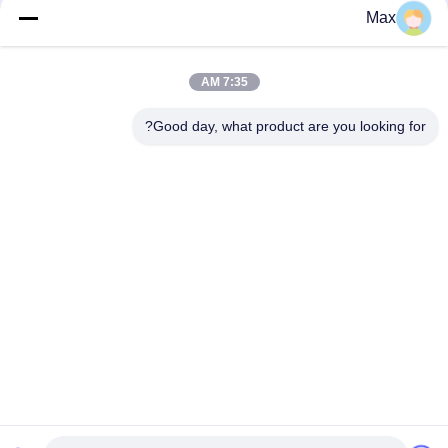
Max
دسته بندی های محبوب
همه
7:35 AM
سوپاپ دوتایی از لوله
لوله آلیاژ نیکل
های فولادی ضد زنگ
Good day, what product are you looking for?
لوله فولادی ضد زنگ
لوله های فولادی
آستنیتی
پوشش داده شده
لوله های فولادی درجه
لوله استیل بدون درز
حرارت پایین
تیتانیوم آلومینیوم لوله
لوله آلومینیوم آلیاژ
اشتراک