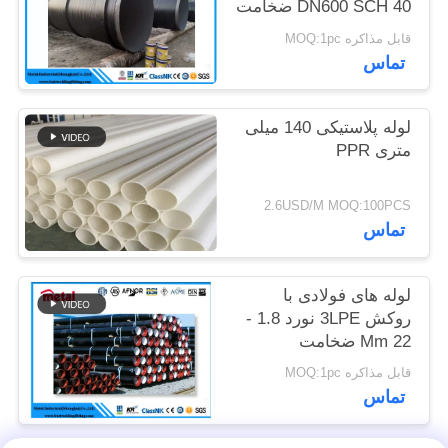
DN600 SCH 40 ضخامت
LSAW برای مایع
قابل مذاکره MOQ:1pc
PRIVACY
تماس
POLICY
لوله پلاستیکی 140 میلی
متری PPR
2.6USD/M MOQ:100PCS
تماس
لوله های فولادی با
روکش 3LPE نورد 1.8 -
22 Mm ضخامت
گواهینامه API ضخامت
قابل مذاکره MOQ:1pc
تماس