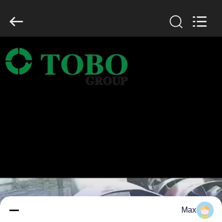
TOBO
STEEL
GROUP
CHINA.
All
Rights
Reserved.
صفحه
اصلی
محصولات
درباره
ما
تور
کارخانه
Max