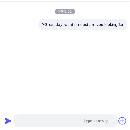
کنترل
9:01 PM
کیفیت
Good day, what product are you looking for?
با
ما
تماس
بگیرید
اخبار
موارد
Inconel 600 602 625 718 Alloy Steel Pipe Fittings SS Elbow
Reducer Tee Cap
اتصالات لوله های فولادی آلیاژ
2025-09-05
نقشه
سایت