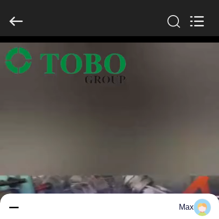
2026
TOBO
STEEL
GROUP
CHINA.
All
Rights
Reserved.
صفحه
اصلی
محصولات
درباره
ما
تور
کارخانه
Max