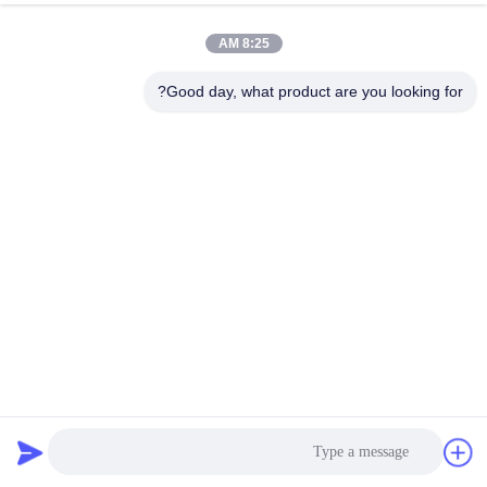
کنترل
8:25 AM
کیفیت
Good day, what product are you looking for?
با
ما
تماس
بگیرید
اخبار
موارد
8 اينچ ديوار ضخيم 12 متر لايه فولاد لوله آلومينيوم لايه لوله 6061
6063 7050 7075
لوله آلومینیوم آلیاژ
2025-07-03
نقشه
سایت