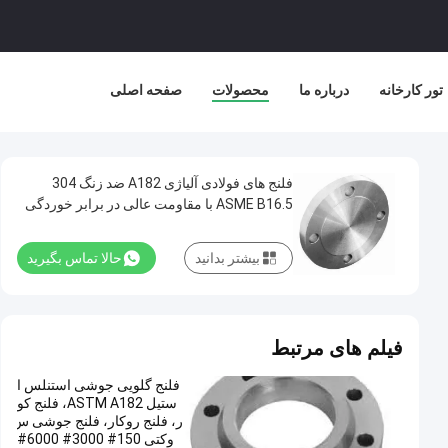
تور کارخانه
درباره ما
محصولات
صفحه اصلی
فلنج های فولادی آلیاژی A182 ضد زنگ 304
ASME B16.5 با مقاومت عالی در برابر خوردگی
و دمای بالا، کور NPS 6 اینچ کلاس 150
بیشتر بدانید
حالا تماس بگیرید
فیلم های مرتبط
فلنج گلویی جوشی استنلس ا
ستیل ASTM A182، فلنج کو
ر، فلنج روکار، فلنج جوشی س
وکتی 150# 3000# 6000#