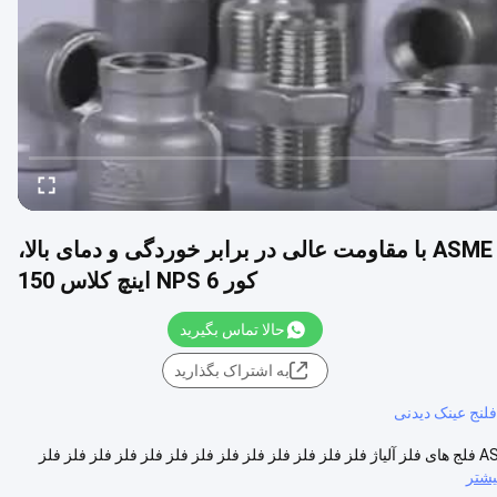
فلنج های فولادی آلیاژی A182 ضد زنگ 304 ASME B16.5 با مقاومت عالی در برابر خوردگی و دمای بالا،
کور NPS 6 اینچ کلاس 150
حالا تماس بگیرید
به اشتراک بگذارید
فلنج عینک دیدنی
مقاومت عالی در برابر خوردگی و دمای بالا (A182 ضد زنگ 304) ASME B16.5 فلج های فلز آلیاژ فلز فلز فلز فلز فلز فلز فلز فلز فلز فلز فلز فلز فلز
یشتر