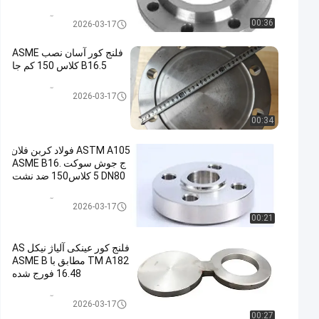
فلنج آلیاژ فولادی
00:36
2026-03-17
فلنج کور آسان نصب ASME
B16.5 کلاس 150 کم جا
فلنج آلیاژ فولادی
2026-03-17
00:34
ASTM A105 فولاد کربن فلان
ج جوش سوکت ASME B16.
5 DN80 کلاس150 ضد نشت
فلنج آلیاژ فولادی
2026-03-17
00:21
فلنج کور عینکی آلیاژ نیکل AS
TM A182 مطابق با ASME B
16.48 فورج شده
فلنج آلیاژ فولادی
2026-03-17
00:27