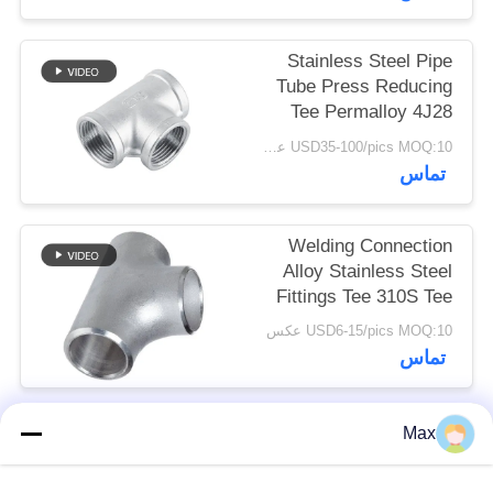
PRIVACY
Stainless Steel Pipe
Tube Press Reducing
POLICY
Tee Permalloy 4J28
Tee SGS Certification
USD35-100/pics MOQ:10 عکس
تماس
Welding Connection
Alloy Stainless Steel
Fittings Tee 310S Tee
Round Head Code
USD6-15/pics MOQ:10 عکس
تماس
Max
دسته بندی های محبوب
همه