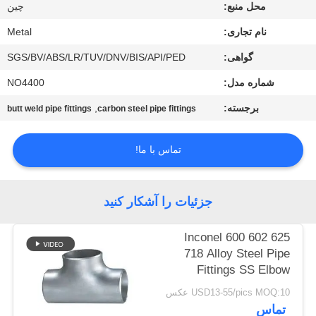
کنترل
محل منبع:
چين
کیفیت
نام تجاری:
Metal
گواهی:
SGS/BV/ABS/LR/TUV/DNV/BIS/API/PED
با
شماره مدل:
NO4400
ما
برجسته:
,
butt weld pipe fittings
carbon steel pipe fittings
تماس
بگیرید
تماس با ما!
اخبار
جزئیات را آشکار کنید
Inconel 600 602 625
موارد
718 Alloy Steel Pipe
Fittings SS Elbow
نقشه
Reducer Tee Cap
USD13-55/pics MOQ:10 عکس
سایت
تماس